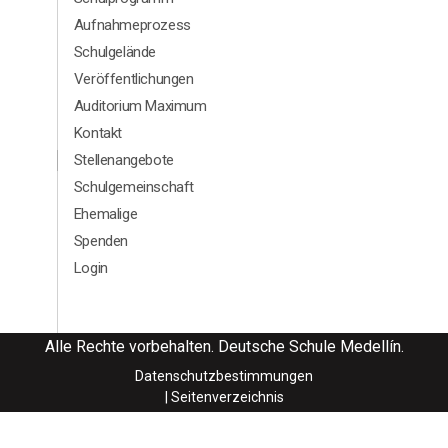
Aufnahmeprozess
Schulgelände
Veröffentlichungen
Auditorium Maximum
Kontakt
Menú segundario Footer Aleman
Stellenangebote
Schulgemeinschaft
Ehemalige
Spenden
Login
Alle Rechte vorbehalten. Deutsche Schule Medellín.
Datenschutzbestimmungen
| Seitenverzeichnis