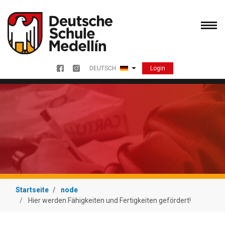
Direkt
zum
Inhalt
Login
DEUTSCH
Menu redes sociales
Weitere Aktionen auflisten
Startseite
node
Hier werden Fähigkeiten und Fertigkeiten gefördert!