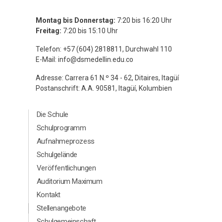
Montag bis Donnerstag:
7:20 bis 16:20 Uhr
Freitag:
7:20 bis 15:10 Uhr
Telefon: +57 (604) 2818811, Durchwahl 110
E-Mail:
info@dsmedellin.edu.co
Adresse: Carrera 61 N.º 34 - 62, Ditaires, Itagüí
Postanschrift: A.A. 90581, Itagüí, Kolumbien
Menú Principal Footer Aleman
Die Schule
Schulprogramm
Aufnahmeprozess
Schulgelände
Veröffentlichungen
Auditorium Maximum
Kontakt
Menú segundario Footer Aleman
Stellenangebote
Schulgemeinschaft