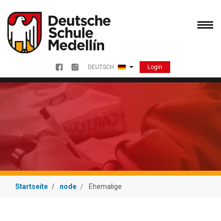
Direkt
zum
Inhalt
Login
DEUTSCH
Menu redes sociales
Weitere Aktionen auflisten
Startseite
node
Ehemalige