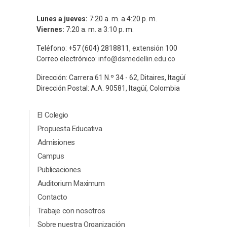
Lunes a jueves:
7:20 a. m. a 4:20 p. m.
Viernes:
7:20 a. m. a 3:10 p. m.
Teléfono: +57 (604) 2818811, extensión 100
Correo electrónico:
info@dsmedellin.edu.co
Dirección: Carrera 61 N.º 34 - 62, Ditaires, Itagüí
Dirección Postal: A.A. 90581, Itagüí, Colombia
Menú Principal Footer
El Colegio
Propuesta Educativa
Admisiones
Campus
Publicaciones
Auditorium Maximum
Contacto
Menú segundario Footer
Trabaje con nosotros
Sobre nuestra Organización