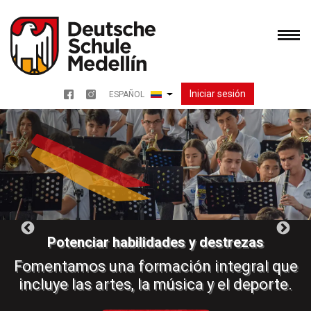
Pasar
al
contenido
principal
Iniciar sesión
ESPAÑOL
Menu redes sociales
Lista adicional de acciones
Potenciar habilidades y destrezas
Fomentamos una formación integral que
incluye las artes, la música y el deporte.