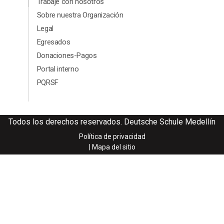
Menú segundario Footer
Trabaje con nosotros
Sobre nuestra Organización
Legal
Egresados
Donaciones-Pagos
Portal interno
PQRSF
Todos los derechos reservados. Deutsche Schule Medellín
Política de privacidad
| Mapa del sitio