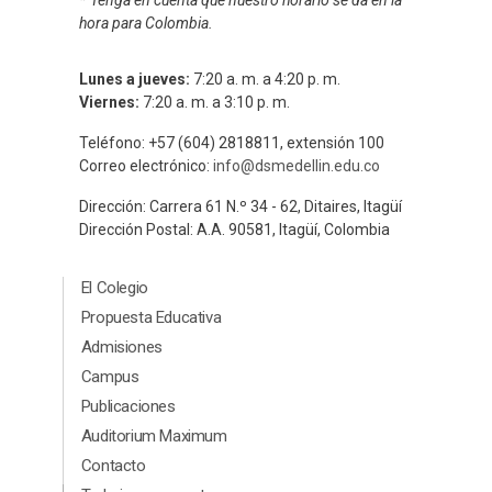
hora para Colombia.
Lunes a jueves:
7:20 a. m. a 4:20 p. m.
Viernes:
7:20 a. m. a 3:10 p. m.
Teléfono: +57 (604) 2818811, extensión 100
Correo electrónico:
info@dsmedellin.edu.co
Dirección: Carrera 61 N.º 34 - 62, Ditaires, Itagüí
Dirección Postal: A.A. 90581, Itagüí, Colombia
Menú Principal Footer
El Colegio
Propuesta Educativa
Admisiones
Campus
Publicaciones
Auditorium Maximum
Contacto