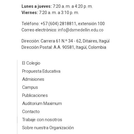
Lunes a jueves:
7:20 a. m. a 4:20 p. m.
Viernes:
7:20 a. m. a 3:10 p. m.
Teléfono: +57 (604) 2818811, extensión 100
Correo electrónico:
info@dsmedellin.edu.co
Dirección: Carrera 61 N.º 34 - 62, Ditaires, Itagüí
Dirección Postal: A.A. 90581, Itagüí, Colombia
Menú Principal Footer
El Colegio
Propuesta Educativa
Admisiones
Campus
Publicaciones
Auditorium Maximum
Contacto
Menú segundario Footer
Trabaje con nosotros
Sobre nuestra Organización