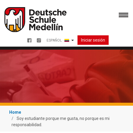
Pasar
al
contenido
principal
Iniciar sesión
ESPAÑOL
Menu redes sociales
Lista adicional de acciones
Home
Soy estudiante porque me gusta, no porque es mi
responsabilidad.